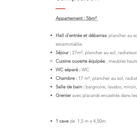
Appartement : 56m²
Hall d'entrée et débarras:
plancher au so
escamotable.
Séjour :
27m², plancher au sol, radiateur
Cuisine ouverte équipée
: meubles hauts 
WC séparé :
WC
Chambre :
17 m², plancher au sol, radia
Salle de bain :
baignoire, lavabo, miroir,
Grenier
avec placards encastrés dans le
1 cave
de 1,5 m x 4,50m