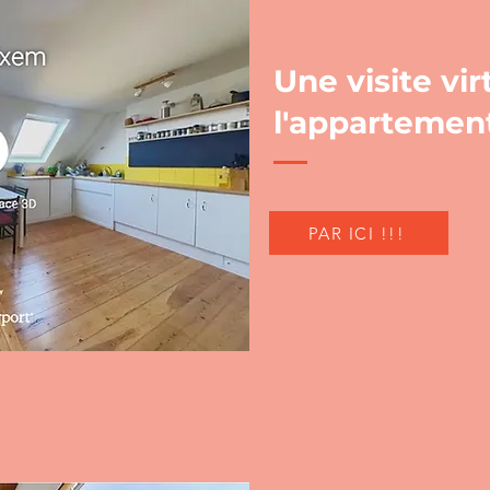
Une visite vir
l'appartemen
PAR ICI !!!