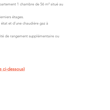
ppartement 1 chambre de 56 m² situé au
erniers étages.
t état et d’une chaudière gaz à
unité de rangement supplémentaire ou
ge ci-dessous)