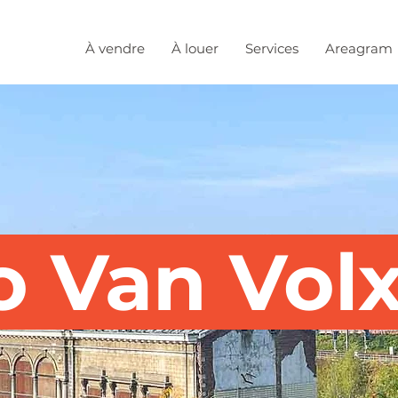
À vendre
À louer
Services
Areagram
o Van Vol