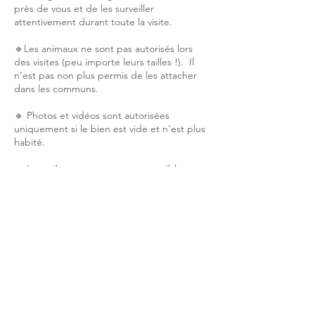
près de vous et de les surveiller
attentivement durant toute la visite.
🔹Les animaux ne sont pas autorisés lors
des visites (peu importe leurs tailles !). Il
n’est pas non plus permis de les attacher
dans les communs.
🔹 Photos et vidéos sont autorisées
uniquement si le bien est vide et n'est plus
habité.
🔹 Les toilettes ne sont pas accessibles
pendant la visite ! Merci de prendre vos
précautions à l’avance.
🔹Le dossier de vente est disponible
directement sur la page de présentation du
bien, sur notre site internet.
Merci pour votre compréhension et votre
coopération !
Je vous souhaite une excellente visite !