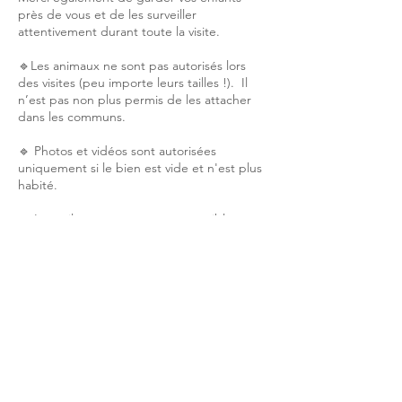
près de vous et de les surveiller
attentivement durant toute la visite.
🔹Les animaux ne sont pas autorisés lors
des visites (peu importe leurs tailles !). Il
n’est pas non plus permis de les attacher
dans les communs.
🔹 Photos et vidéos sont autorisées
uniquement si le bien est vide et n'est plus
habité.
🔹 Les toilettes ne sont pas accessibles
pendant la visite ! Merci de prendre vos
précautions à l’avance.
🔹Le dossier de vente est disponible
directement sur la page de présentation du
bien, sur notre site internet.
Merci pour votre compréhension et votre
coopération !
Je vous souhaite une excellente visite !