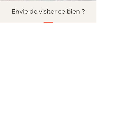
Envie de visiter ce bien ?
Prenez contact avec Sylvie :
par téléphone au
+32 496 304 712
Par mail à l'adresse
rdv@areagram.be
Ou compléter ce formulaire :
Prénom