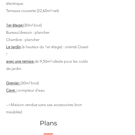
électrique.
Terrasse couverte (22,60m² net)
1er étage:
(30m² brut)
Bureau/dressin : plancher
Chambre : plancher
Le jardin
(à hauteur du 1er étage) : orienté Ouest
!
avec une remise
de 9,50m² idéale pour les outils
de jardin.
Grenier:
(30m² brut)
Cave :
compteur d'eau
–>Maison vendue sans ses accessoires (non
meublée)
Plans