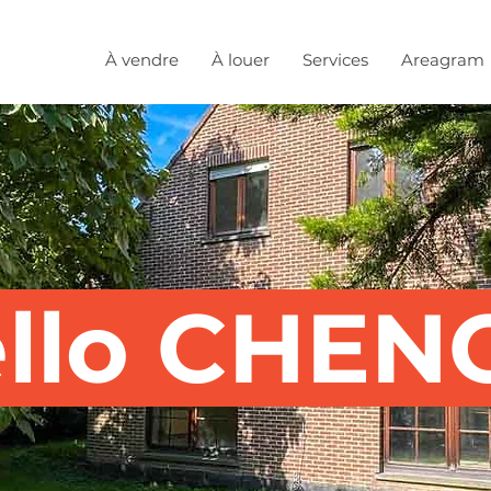
À vendre
À louer
Services
Areagram
llo CHEN