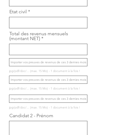
Etat civil
Total des revenus mensuels
(montant NET)
Importer vos preuves de revenus de ces 3 dernies mois
jpg/pdf/doc/... (max. 15 Mo) - 1 document à la fois !
Importer vos preuves de revenus de ces 3 dernies mois
jpg/pdf/doc/... (max. 15 Mo) - 1 document à la fois !
Importer vos preuves de revenus de ces 3 dernies mois
jpg/pdf/doc/... (max. 15 Mo) - 1 document à la fois !
Candidat 2 - Prénom