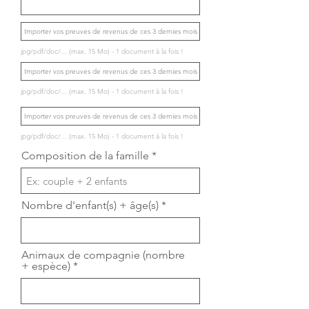
Importer vos preuves de revenus de ces 3 dernies mois
jpg/pdf/doc/... (max. 15 Mo) - 1 document à la fois !
Importer vos preuves de revenus de ces 3 dernies mois
jpg/pdf/doc/... (max. 15 Mo) - 1 document à la fois !
Importer vos preuves de revenus de ces 3 dernies mois
jpg/pdf/doc/... (max. 15 Mo) - 1 document à la fois !
Composition de la famille
Nombre d'enfant(s) + âge(s)
Animaux de compagnie (nombre
+ espèce)