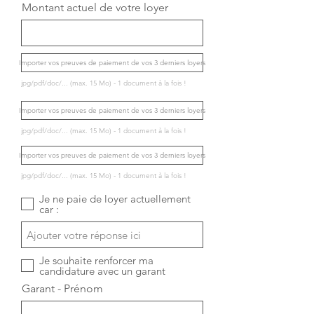
Montant actuel de votre loyer
Importer vos preuves de paiement de vos 3 derniers loyers
jpg/pdf/doc/... (max. 15 Mo) - 1 document à la fois !
Importer vos preuves de paiement de vos 3 derniers loyers
jpg/pdf/doc/... (max. 15 Mo) - 1 document à la fois !
Importer vos preuves de paiement de vos 3 derniers loyers
jpg/pdf/doc/... (max. 15 Mo) - 1 document à la fois !
Je ne paie de loyer actuellement
car :
Je souhaite renforcer ma
candidature avec un garant
Garant - Prénom